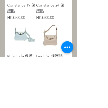
Constance 19 保
Constance 24 保
護貼
護貼
Price
Price
HK$200.00
HK$200.00
Mini lindy 保護
Lindy 26 保護貼
貼
Price
HK$150.00
Price
HK$150.00
Load More
About Us