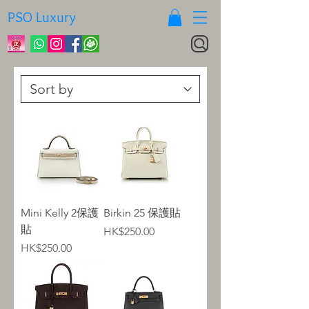
PSO Luxury
Mini Kelly 2保護
Birkin 25 保護貼
貼
Price
HK$250.00
Price
HK$250.00