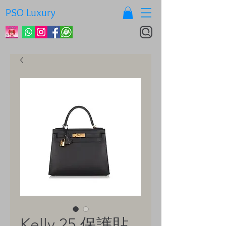
PSO Luxury
Kelly 25 保護貼